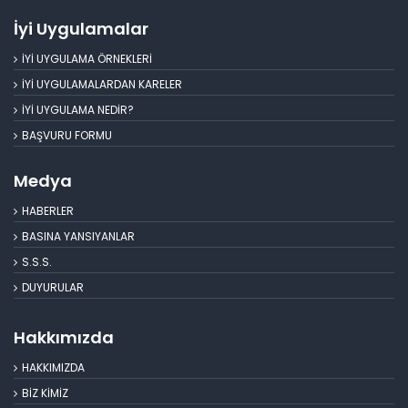
İyi Uygulamalar
İYİ UYGULAMA ÖRNEKLERİ
İYİ UYGULAMALARDAN KARELER
İYİ UYGULAMA NEDİR?
BAŞVURU FORMU
Medya
HABERLER
BASINA YANSIYANLAR
S.S.S.
DUYURULAR
Hakkımızda
HAKKIMIZDA
BİZ KİMİZ