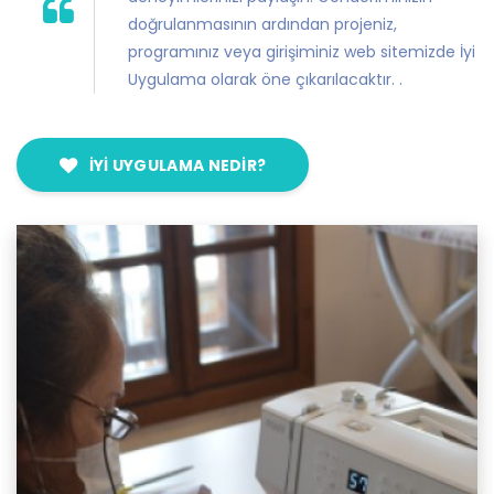
doğrulanmasının ardından projeniz,
programınız veya girişiminiz web sitemizde İyi
Uygulama olarak öne çıkarılacaktır.
.
İYI UYGULAMA NEDIR?