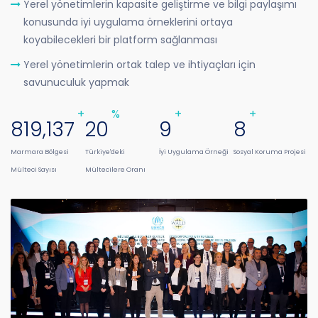
Yerel yönetimlerin kapasite geliştirme ve bilgi paylaşımı
konusunda iyi uygulama örneklerini ortaya
koyabilecekleri bir platform sağlanması
Yerel yönetimlerin ortak talep ve ihtiyaçları için
savunuculuk yapmak
+
%
+
+
819,137
22
10
9
Marmara Bölgesi
Türkiye'deki
İyi Uygulama Örneği
Sosyal Koruma Projesi
Mülteci Sayısı
Mültecilere Oranı