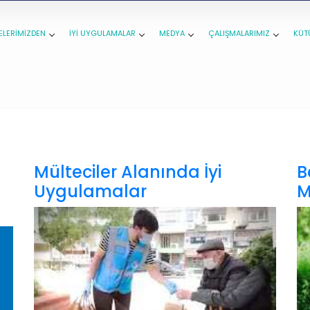
ELERİMİZDEN
İYİ UYGULAMALAR
MEDYA
ÇALIŞMALARIMIZ
KÜT
Mülteciler Alanında İyi
B
Uygulamalar
M