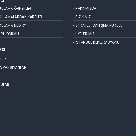
YGULAMA ÖRNEKLERİ
HAKKIMIZDA
YGULAMALARDAN KARELER
BİZ KİMİZ
YGULAMA NEDİR?
STRATEJİ DANIŞMA KURULU
URU FORMU
ÜYELERİMİZ
İSTANBUL DEKLERASYONU
ya
LER
A YANSIYANLAR
RULAR