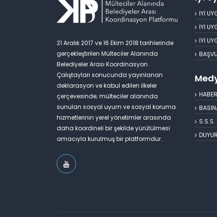
İYİ U
İYİ U
İYİ U
21 Aralık 2017 ve 16 Ekim 2018 tarihlerinde
gerçekleştirilen Mülteciler Alanında
BAŞV
Belediyeler Arası Koordinasyon
Çalıştayları sonucunda yayınlanan
Med
deklarasyon ve kabul edilen ilkeler
HABER
çerçevesinde; mülteciler alanında
sunulan sosyal uyum ve sosyal koruma
BASIN
hizmetlerinin yerel yönetimler arasında
S.S.S.
daha koordineli bir şekilde yürütülmesi
DUYU
amacıyla kurulmuş bir platformdur.